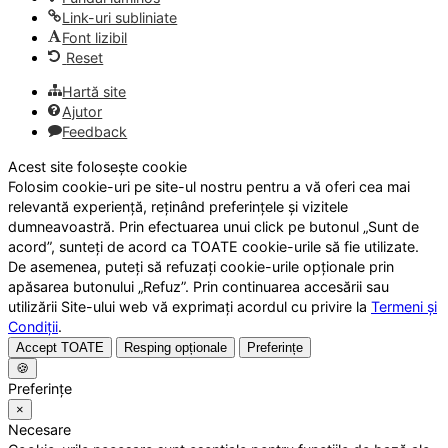
Link-uri subliniate
Font lizibil
Reset
Hartă site
Ajutor
Feedback
Acest site folosește cookie
Folosim cookie-uri pe site-ul nostru pentru a vă oferi cea mai
relevantă experiență, reținând preferințele și vizitele
dumneavoastră. Prin efectuarea unui click pe butonul „Sunt de
acord”, sunteți de acord ca TOATE cookie-urile să fie utilizate.
De asemenea, puteți să refuzați cookie-urile opționale prin
apăsarea butonului „Refuz”. Prin continuarea accesării sau
utilizării Site-ului web vă exprimați acordul cu privire la
Termeni și
Condiții
.
Accept TOATE
Resping opționale
Preferințe
🍪
Preferințe
×
Necesare