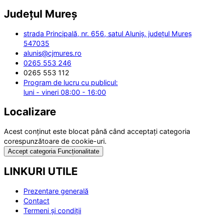
Județul
Mureș
strada Principală, nr. 656, satul Aluniș, județul Mureș
547035
alunis@cjmures.ro
0265 553 246
0265 553 112
Program de lucru cu publicul:
luni - vineri 08:00 - 16:00
Localizare
Acest conținut este blocat până când acceptați categoria
corespunzătoare de cookie-uri.
Accept categoria Funcționalitate
LINKURI UTILE
Prezentare generală
Contact
Termeni și condiții