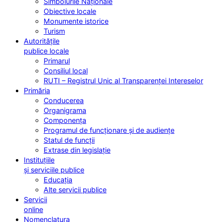
Simbolurile Naționale
Obiective locale
Monumente istorice
Turism
Autoritățile
publice locale
Primarul
Consiliul local
RUTI – Registrul Unic al Transparenței Intereselor
Primăria
Conducerea
Organigrama
Componența
Programul de funcționare și de audiențe
Statul de funcții
Extrase din legislație
Instituțiile
și serviciile publice
Educația
Alte servicii publice
Servicii
online
Nomenclatura