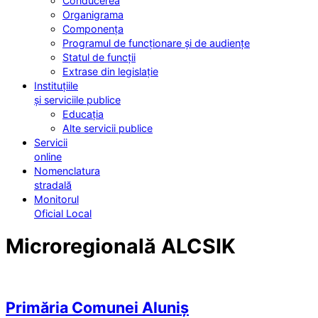
Conducerea
Organigrama
Componența
Programul de funcționare și de audiențe
Statul de funcții
Extrase din legislație
Instituțiile
și serviciile publice
Educația
Alte servicii publice
Servicii
online
Nomenclatura
stradală
Monitorul
Oficial Local
Microregională ALCSIK
Primăria Comunei Aluniș