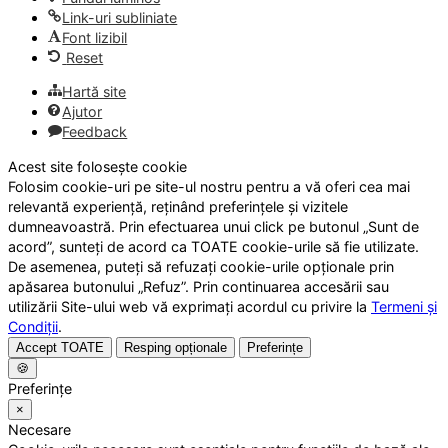
Link-uri subliniate
Font lizibil
Reset
Hartă site
Ajutor
Feedback
Acest site folosește cookie
Folosim cookie-uri pe site-ul nostru pentru a vă oferi cea mai
relevantă experiență, reținând preferințele și vizitele
dumneavoastră. Prin efectuarea unui click pe butonul „Sunt de
acord”, sunteți de acord ca TOATE cookie-urile să fie utilizate.
De asemenea, puteți să refuzați cookie-urile opționale prin
apăsarea butonului „Refuz”. Prin continuarea accesării sau
utilizării Site-ului web vă exprimați acordul cu privire la
Termeni și
Condiții
.
Accept TOATE
Resping opționale
Preferințe
🍪
Preferințe
×
Necesare