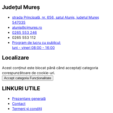
Județul
Mureș
strada Principală, nr. 656, satul Aluniș, județul Mureș
547035
alunis@cjmures.ro
0265 553 246
0265 553 112
Program de lucru cu publicul:
luni - vineri 08:00 - 16:00
Localizare
Acest conținut este blocat până când acceptați categoria
corespunzătoare de cookie-uri.
Accept categoria Funcționalitate
LINKURI UTILE
Prezentare generală
Contact
Termeni și condiții