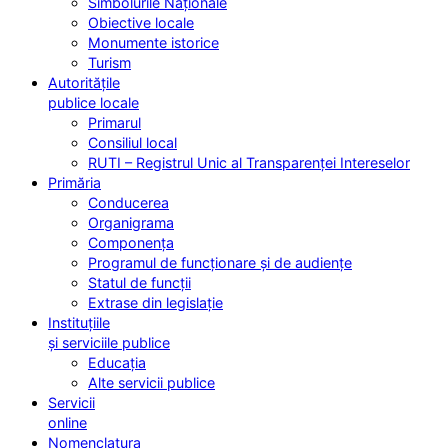
Simbolurile Naționale
Obiective locale
Monumente istorice
Turism
Autoritățile
publice locale
Primarul
Consiliul local
RUTI – Registrul Unic al Transparenței Intereselor
Primăria
Conducerea
Organigrama
Componența
Programul de funcționare și de audiențe
Statul de funcții
Extrase din legislație
Instituțiile
și serviciile publice
Educația
Alte servicii publice
Servicii
online
Nomenclatura