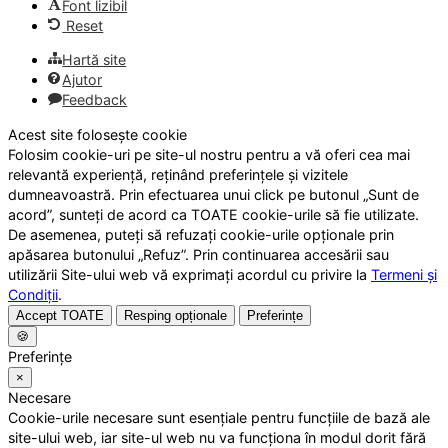
Font lizibil
Reset
Hartă site
Ajutor
Feedback
Acest site folosește cookie
Folosim cookie-uri pe site-ul nostru pentru a vă oferi cea mai
relevantă experiență, reținând preferințele și vizitele
dumneavoastră. Prin efectuarea unui click pe butonul „Sunt de
acord”, sunteți de acord ca TOATE cookie-urile să fie utilizate.
De asemenea, puteți să refuzați cookie-urile opționale prin
apăsarea butonului „Refuz”. Prin continuarea accesării sau
utilizării Site-ului web vă exprimați acordul cu privire la
Termeni și
Condiții
.
Accept TOATE
Resping opționale
Preferințe
🍪
Preferințe
×
Necesare
Cookie-urile necesare sunt esențiale pentru funcțiile de bază ale
site-ului web, iar site-ul web nu va funcționa în modul dorit fără