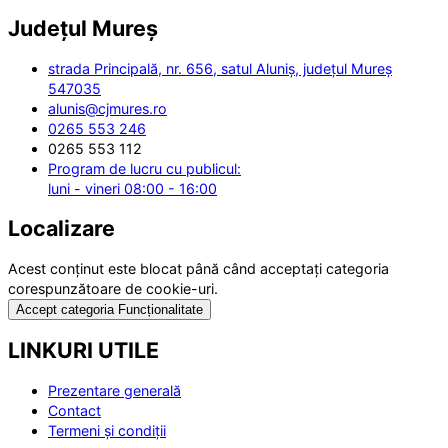
Județul
Mureș
strada Principală, nr. 656, satul Aluniș, județul Mureș
547035
alunis@cjmures.ro
0265 553 246
0265 553 112
Program de lucru cu publicul:
luni - vineri 08:00 - 16:00
Localizare
Acest conținut este blocat până când acceptați categoria
corespunzătoare de cookie-uri.
Accept categoria Funcționalitate
LINKURI UTILE
Prezentare generală
Contact
Termeni și condiții