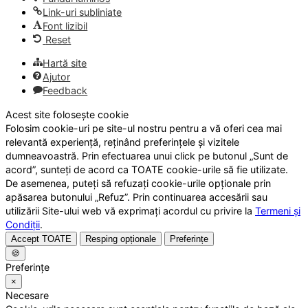
Link-uri subliniate
Font lizibil
Reset
Hartă site
Ajutor
Feedback
Acest site folosește cookie
Folosim cookie-uri pe site-ul nostru pentru a vă oferi cea mai
relevantă experiență, reținând preferințele și vizitele
dumneavoastră. Prin efectuarea unui click pe butonul „Sunt de
acord”, sunteți de acord ca TOATE cookie-urile să fie utilizate.
De asemenea, puteți să refuzați cookie-urile opționale prin
apăsarea butonului „Refuz”. Prin continuarea accesării sau
utilizării Site-ului web vă exprimați acordul cu privire la
Termeni și
Condiții
.
Accept TOATE
Resping opționale
Preferințe
🍪
Preferințe
×
Necesare