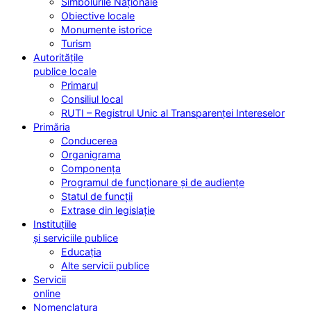
Simbolurile Naționale
Obiective locale
Monumente istorice
Turism
Autoritățile
publice locale
Primarul
Consiliul local
RUTI – Registrul Unic al Transparenței Intereselor
Primăria
Conducerea
Organigrama
Componența
Programul de funcționare și de audiențe
Statul de funcții
Extrase din legislație
Instituțiile
și serviciile publice
Educația
Alte servicii publice
Servicii
online
Nomenclatura