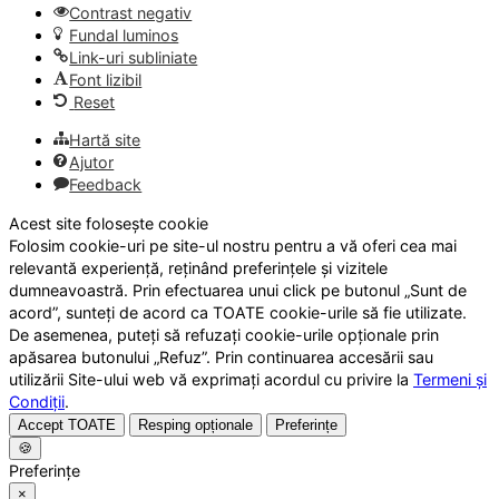
Contrast negativ
Fundal luminos
Link-uri subliniate
Font lizibil
Reset
Hartă site
Ajutor
Feedback
Acest site folosește cookie
Folosim cookie-uri pe site-ul nostru pentru a vă oferi cea mai
relevantă experiență, reținând preferințele și vizitele
dumneavoastră. Prin efectuarea unui click pe butonul „Sunt de
acord”, sunteți de acord ca TOATE cookie-urile să fie utilizate.
De asemenea, puteți să refuzați cookie-urile opționale prin
apăsarea butonului „Refuz”. Prin continuarea accesării sau
utilizării Site-ului web vă exprimați acordul cu privire la
Termeni și
Condiții
.
Accept TOATE
Resping opționale
Preferințe
🍪
Preferințe
×