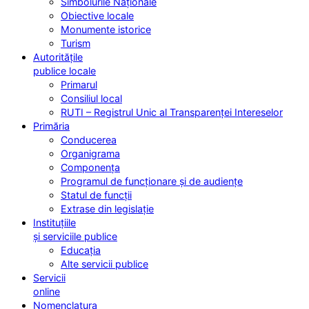
Simbolurile Naționale
Obiective locale
Monumente istorice
Turism
Autoritățile
publice locale
Primarul
Consiliul local
RUTI – Registrul Unic al Transparenței Intereselor
Primăria
Conducerea
Organigrama
Componența
Programul de funcționare și de audiențe
Statul de funcții
Extrase din legislație
Instituțiile
și serviciile publice
Educația
Alte servicii publice
Servicii
online
Nomenclatura