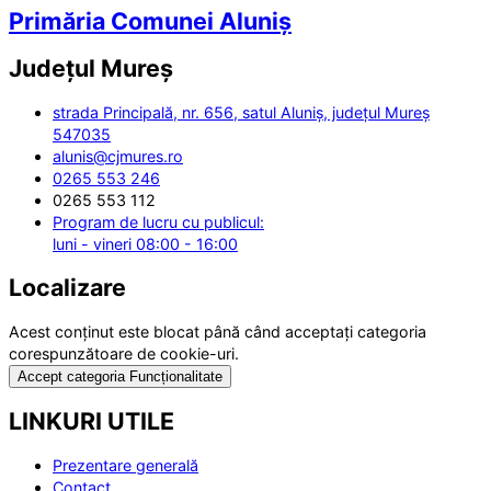
Primăria Comunei Aluniș
Județul
Mureș
strada Principală, nr. 656, satul Aluniș, județul Mureș
547035
alunis@cjmures.ro
0265 553 246
0265 553 112
Program de lucru cu publicul:
luni - vineri 08:00 - 16:00
Localizare
Acest conținut este blocat până când acceptați categoria
corespunzătoare de cookie-uri.
Accept categoria Funcționalitate
LINKURI UTILE
Prezentare generală
Contact