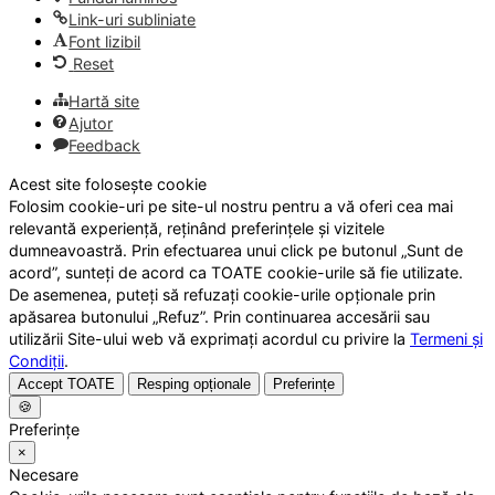
Link-uri subliniate
Font lizibil
Reset
Hartă site
Ajutor
Feedback
Acest site folosește cookie
Folosim cookie-uri pe site-ul nostru pentru a vă oferi cea mai
relevantă experiență, reținând preferințele și vizitele
dumneavoastră. Prin efectuarea unui click pe butonul „Sunt de
acord”, sunteți de acord ca TOATE cookie-urile să fie utilizate.
De asemenea, puteți să refuzați cookie-urile opționale prin
apăsarea butonului „Refuz”. Prin continuarea accesării sau
utilizării Site-ului web vă exprimați acordul cu privire la
Termeni și
Condiții
.
Accept TOATE
Resping opționale
Preferințe
🍪
Preferințe
×
Necesare