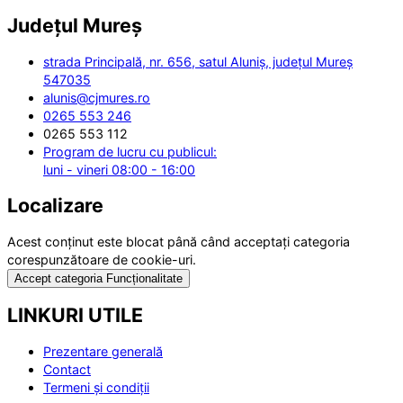
Județul
Mureș
strada Principală, nr. 656, satul Aluniș, județul Mureș
547035
alunis@cjmures.ro
0265 553 246
0265 553 112
Program de lucru cu publicul:
luni - vineri 08:00 - 16:00
Localizare
Acest conținut este blocat până când acceptați categoria
corespunzătoare de cookie-uri.
Accept categoria Funcționalitate
LINKURI UTILE
Prezentare generală
Contact
Termeni și condiții