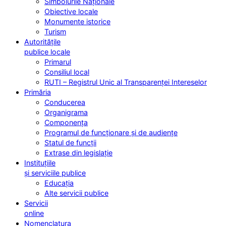
Simbolurile Naționale
Obiective locale
Monumente istorice
Turism
Autoritățile
publice locale
Primarul
Consiliul local
RUTI – Registrul Unic al Transparenței Intereselor
Primăria
Conducerea
Organigrama
Componența
Programul de funcționare și de audiențe
Statul de funcții
Extrase din legislație
Instituțiile
și serviciile publice
Educația
Alte servicii publice
Servicii
online
Nomenclatura