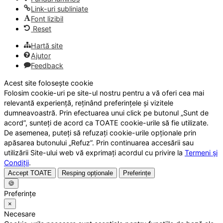
Link-uri subliniate
Font lizibil
Reset
Hartă site
Ajutor
Feedback
Acest site folosește cookie
Folosim cookie-uri pe site-ul nostru pentru a vă oferi cea mai
relevantă experiență, reținând preferințele și vizitele
dumneavoastră. Prin efectuarea unui click pe butonul „Sunt de
acord”, sunteți de acord ca TOATE cookie-urile să fie utilizate.
De asemenea, puteți să refuzați cookie-urile opționale prin
apăsarea butonului „Refuz”. Prin continuarea accesării sau
utilizării Site-ului web vă exprimați acordul cu privire la
Termeni și
Condiții
.
Accept TOATE
Resping opționale
Preferințe
🍪
Preferințe
×
Necesare