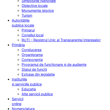
Simbolurile Naționale
Obiective locale
Monumente istorice
Turism
Autoritățile
publice locale
Primarul
Consiliul local
RUTI – Registrul Unic al Transparenței Intereselor
Primăria
Conducerea
Organigrama
Componența
Programul de funcționare și de audiențe
Statul de funcții
Extrase din legislație
Instituțiile
și serviciile publice
Educația
Alte servicii publice
Servicii
online
Nomenclatura