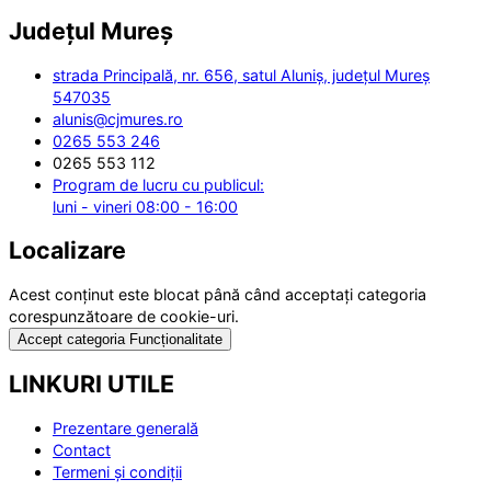
Județul
Mureș
strada Principală, nr. 656, satul Aluniș, județul Mureș
547035
alunis@cjmures.ro
0265 553 246
0265 553 112
Program de lucru cu publicul:
luni - vineri 08:00 - 16:00
Localizare
Acest conținut este blocat până când acceptați categoria
corespunzătoare de cookie-uri.
Accept categoria Funcționalitate
LINKURI UTILE
Prezentare generală
Contact
Termeni și condiții