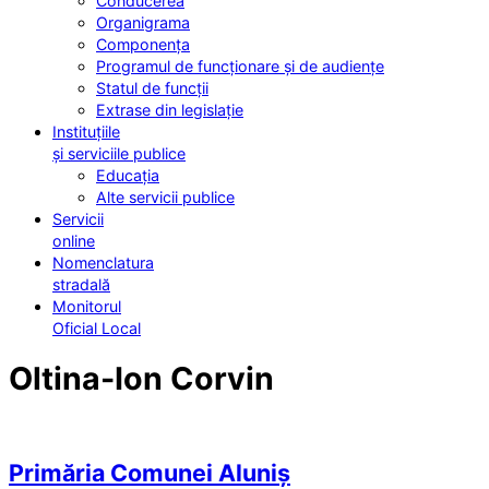
Conducerea
Organigrama
Componența
Programul de funcționare și de audiențe
Statul de funcții
Extrase din legislație
Instituțiile
și serviciile publice
Educația
Alte servicii publice
Servicii
online
Nomenclatura
stradală
Monitorul
Oficial Local
Oltina-Ion Corvin
Primăria Comunei Aluniș