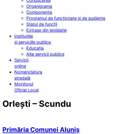
Conducerea
Organigrama
Componența
Programul de funcționare și de audiențe
Statul de funcții
Extrase din legislație
Instituțiile
și serviciile publice
Educația
Alte servicii publice
Servicii
online
Nomenclatura
stradală
Monitorul
Oficial Local
Orlești – Scundu
Primăria Comunei Aluniș