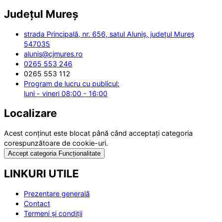
Județul
Mureș
strada Principală, nr. 656, satul Aluniș, județul Mureș
547035
alunis@cjmures.ro
0265 553 246
0265 553 112
Program de lucru cu publicul:
luni - vineri 08:00 - 16:00
Localizare
Acest conținut este blocat până când acceptați categoria
corespunzătoare de cookie-uri.
Accept categoria Funcționalitate
LINKURI UTILE
Prezentare generală
Contact
Termeni și condiții