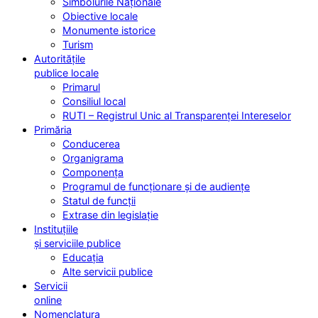
Simbolurile Naționale
Obiective locale
Monumente istorice
Turism
Autoritățile
publice locale
Primarul
Consiliul local
RUTI – Registrul Unic al Transparenței Intereselor
Primăria
Conducerea
Organigrama
Componența
Programul de funcționare și de audiențe
Statul de funcții
Extrase din legislație
Instituțiile
și serviciile publice
Educația
Alte servicii publice
Servicii
online
Nomenclatura