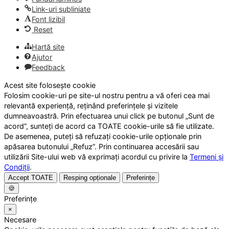
Link-uri subliniate
Font lizibil
Reset
Hartă site
Ajutor
Feedback
Acest site folosește cookie
Folosim cookie-uri pe site-ul nostru pentru a vă oferi cea mai
relevantă experiență, reținând preferințele și vizitele
dumneavoastră. Prin efectuarea unui click pe butonul „Sunt de
acord”, sunteți de acord ca TOATE cookie-urile să fie utilizate.
De asemenea, puteți să refuzați cookie-urile opționale prin
apăsarea butonului „Refuz”. Prin continuarea accesării sau
utilizării Site-ului web vă exprimați acordul cu privire la
Termeni și
Condiții
.
Accept TOATE
Resping opționale
Preferințe
🍪
Preferințe
×
Necesare