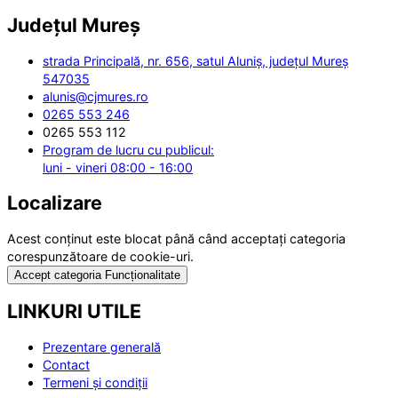
Județul
Mureș
strada Principală, nr. 656, satul Aluniș, județul Mureș
547035
alunis@cjmures.ro
0265 553 246
0265 553 112
Program de lucru cu publicul:
luni - vineri 08:00 - 16:00
Localizare
Acest conținut este blocat până când acceptați categoria
corespunzătoare de cookie-uri.
Accept categoria Funcționalitate
LINKURI UTILE
Prezentare generală
Contact
Termeni și condiții