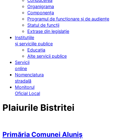
Conducerea
Organigrama
Componența
Programul de funcționare și de audiențe
Statul de funcții
Extrase din legislație
Instituțiile
și serviciile publice
Educația
Alte servicii publice
Servicii
online
Nomenclatura
stradală
Monitorul
Oficial Local
Plaiurile Bistritei
Primăria Comunei Aluniș