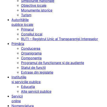
Simbolurile Naționale
Obiective locale
Monumente istorice
Turism
Autoritățile
publice locale
Primarul
Consiliul local
RUTI – Registrul Unic al Transparenței Intereselor
Primăria
Conducerea
Organigrama
Componența
Programul de funcționare și de audiențe
Statul de funcții
Extrase din legislație
Instituțiile
și serviciile publice
Educația
Alte servicii publice
Servicii
online
Nomenclatura