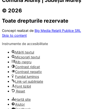
© 2026
Toate drepturile rezervate
Concept realizat de
Big Media Relații Publice SRL
Skip to content
Instrumente de accesibilitate
Măriți textul
Micșorați textul
Alb-negru
Contrast ridicat
Contrast negativ
Fundal luminos
Link-uri subliniate
Font lizibil
Reset
Hartă site
Ajutor