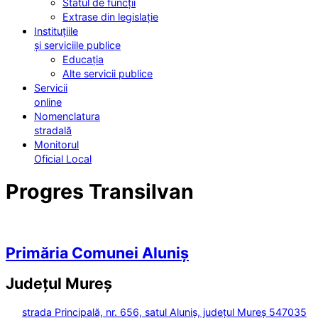
Statul de funcții
Extrase din legislație
Instituțiile
și serviciile publice
Educația
Alte servicii publice
Servicii
online
Nomenclatura
stradală
Monitorul
Oficial Local
Progres Transilvan
Primăria Comunei Aluniș
Județul
Mureș
strada Principală, nr. 656, satul Aluniș, județul Mureș 547035