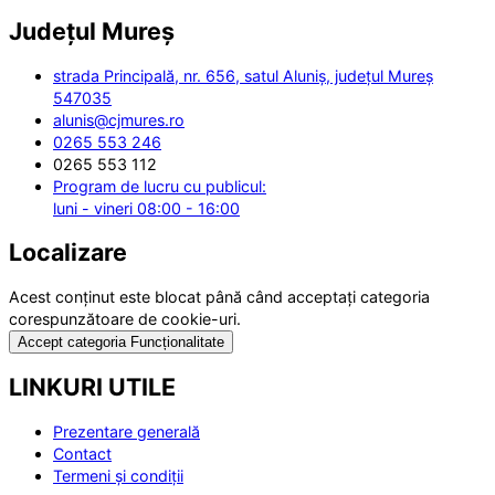
Județul
Mureș
strada Principală, nr. 656, satul Aluniș, județul Mureș
547035
alunis@cjmures.ro
0265 553 246
0265 553 112
Program de lucru cu publicul:
luni - vineri 08:00 - 16:00
Localizare
Acest conținut este blocat până când acceptați categoria
corespunzătoare de cookie-uri.
Accept categoria Funcționalitate
LINKURI UTILE
Prezentare generală
Contact
Termeni și condiții