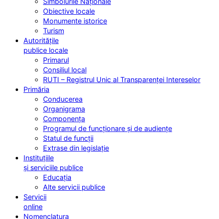
Simbolurile Naționale
Obiective locale
Monumente istorice
Turism
Autoritățile
publice locale
Primarul
Consiliul local
RUTI – Registrul Unic al Transparenței Intereselor
Primăria
Conducerea
Organigrama
Componența
Programul de funcționare și de audiențe
Statul de funcții
Extrase din legislație
Instituțiile
și serviciile publice
Educația
Alte servicii publice
Servicii
online
Nomenclatura