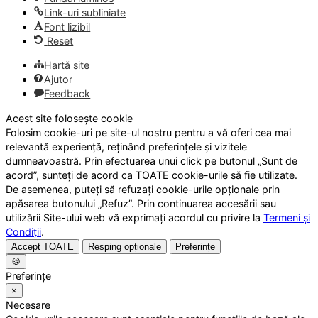
Link-uri subliniate
Font lizibil
Reset
Hartă site
Ajutor
Feedback
Acest site folosește cookie
Folosim cookie-uri pe site-ul nostru pentru a vă oferi cea mai
relevantă experiență, reținând preferințele și vizitele
dumneavoastră. Prin efectuarea unui click pe butonul „Sunt de
acord”, sunteți de acord ca TOATE cookie-urile să fie utilizate.
De asemenea, puteți să refuzați cookie-urile opționale prin
apăsarea butonului „Refuz”. Prin continuarea accesării sau
utilizării Site-ului web vă exprimați acordul cu privire la
Termeni și
Condiții
.
Accept TOATE
Resping opționale
Preferințe
🍪
Preferințe
×
Necesare