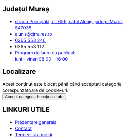
Județul
Mureș
strada Principală, nr. 656, satul Aluniș, județul Mureș
547035
alunis@cjmures.ro
0265 553 246
0265 553 112
Program de lucru cu publicul:
luni - vineri 08:00 - 16:00
Localizare
Acest conținut este blocat până când acceptați categoria
corespunzătoare de cookie-uri.
Accept categoria Funcționalitate
LINKURI UTILE
Prezentare generală
Contact
Termeni și condiții