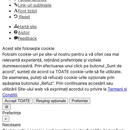
Link-uri subliniate
Font lizibil
Reset
Hartă site
Ajutor
Feedback
Acest site folosește cookie
Folosim cookie-uri pe site-ul nostru pentru a vă oferi cea mai
relevantă experiență, reținând preferințele și vizitele
dumneavoastră. Prin efectuarea unui click pe butonul „Sunt de
acord”, sunteți de acord ca TOATE cookie-urile să fie utilizate.
De asemenea, puteți să refuzați cookie-urile opționale prin
apăsarea butonului „Refuz”. Prin continuarea accesării sau
utilizării Site-ului web vă exprimați acordul cu privire la
Termeni și
Condiții
.
Accept TOATE
Resping opționale
Preferințe
🍪
Preferințe
×
Necesare