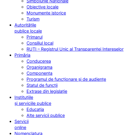
Simbolurile Naționale
Obiective locale
Monumente istorice
Turism
Autoritățile
publice locale
Primarul
Consiliul local
RUTI – Registrul Unic al Transparenței Intereselor
Primăria
Conducerea
Organigrama
Componența
Programul de funcționare și de audiențe
Statul de funcții
Extrase din legislație
Instituțiile
și serviciile publice
Educația
Alte servicii publice
Servicii
online
Nomenclatura