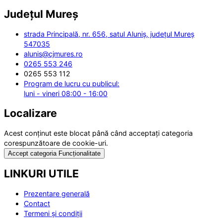
Județul
Mureș
strada Principală, nr. 656, satul Aluniș, județul Mureș
547035
alunis@cjmures.ro
0265 553 246
0265 553 112
Program de lucru cu publicul:
luni - vineri 08:00 - 16:00
Localizare
Acest conținut este blocat până când acceptați categoria
corespunzătoare de cookie-uri.
Accept categoria Funcționalitate
LINKURI UTILE
Prezentare generală
Contact
Termeni și condiții