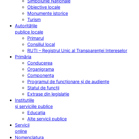
Simbolurile Naționale
Obiective locale
Monumente istorice
Turism
Autoritățile
publice locale
Primarul
Consiliul local
RUTI – Registrul Unic al Transparenței Intereselor
Primăria
Conducerea
Organigrama
Componența
Programul de funcționare și de audiențe
Statul de funcții
Extrase din legislație
Instituțiile
și serviciile publice
Educația
Alte servicii publice
Servicii
online
Nomenclatura