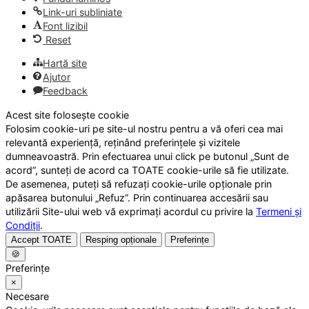
Link-uri subliniate
Font lizibil
Reset
Hartă site
Ajutor
Feedback
Acest site folosește cookie
Folosim cookie-uri pe site-ul nostru pentru a vă oferi cea mai
relevantă experiență, reținând preferințele și vizitele
dumneavoastră. Prin efectuarea unui click pe butonul „Sunt de
acord”, sunteți de acord ca TOATE cookie-urile să fie utilizate.
De asemenea, puteți să refuzați cookie-urile opționale prin
apăsarea butonului „Refuz”. Prin continuarea accesării sau
utilizării Site-ului web vă exprimați acordul cu privire la
Termeni și
Condiții
.
Accept TOATE
Resping opționale
Preferințe
🍪
Preferințe
×
Necesare