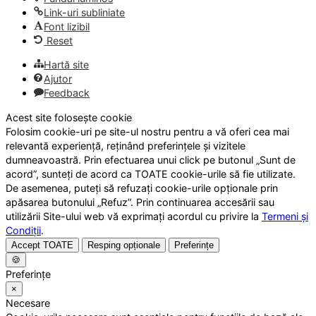
Link-uri subliniate
Font lizibil
Reset
Hartă site
Ajutor
Feedback
Acest site folosește cookie
Folosim cookie-uri pe site-ul nostru pentru a vă oferi cea mai
relevantă experiență, reținând preferințele și vizitele
dumneavoastră. Prin efectuarea unui click pe butonul „Sunt de
acord”, sunteți de acord ca TOATE cookie-urile să fie utilizate.
De asemenea, puteți să refuzați cookie-urile opționale prin
apăsarea butonului „Refuz”. Prin continuarea accesării sau
utilizării Site-ului web vă exprimați acordul cu privire la
Termeni și
Condiții
.
Accept TOATE
Resping opționale
Preferințe
🍪
Preferințe
×
Necesare