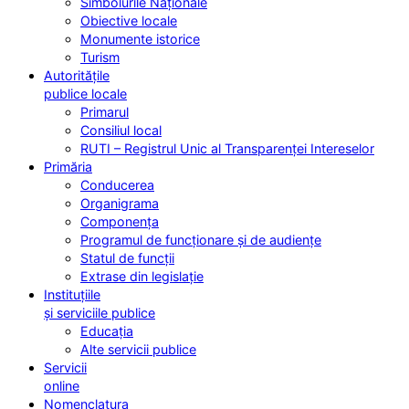
Simbolurile Naționale
Obiective locale
Monumente istorice
Turism
Autoritățile
publice locale
Primarul
Consiliul local
RUTI – Registrul Unic al Transparenței Intereselor
Primăria
Conducerea
Organigrama
Componența
Programul de funcționare și de audiențe
Statul de funcții
Extrase din legislație
Instituțiile
și serviciile publice
Educația
Alte servicii publice
Servicii
online
Nomenclatura