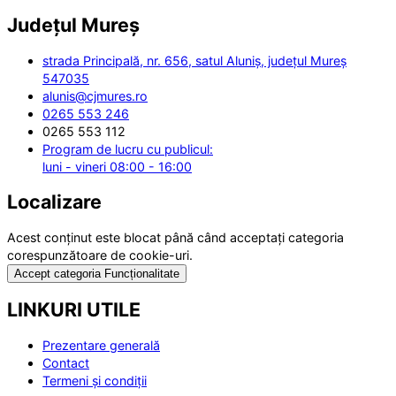
Județul
Mureș
strada Principală, nr. 656, satul Aluniș, județul Mureș
547035
alunis@cjmures.ro
0265 553 246
0265 553 112
Program de lucru cu publicul:
luni - vineri 08:00 - 16:00
Localizare
Acest conținut este blocat până când acceptați categoria
corespunzătoare de cookie-uri.
Accept categoria Funcționalitate
LINKURI UTILE
Prezentare generală
Contact
Termeni și condiții