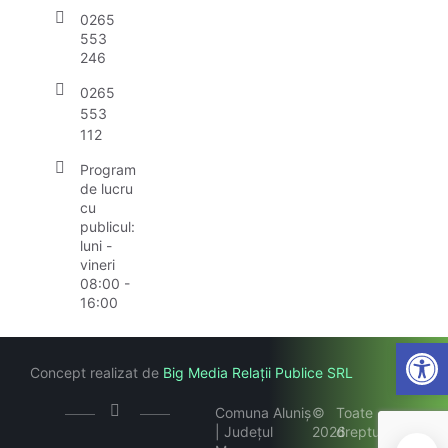
0265
553
246
0265
553
112
Program
de lucru
cu
publicul:
luni -
vineri
08:00 -
16:00
Open
Concept realizat de
Big Media Relații Publice SRL
Comuna Aluniș
©
Toate
| Județul
2026
drepturile