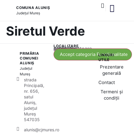
COMUNA ALUNIȘ
Județul
Mureș
și serviciile publice
Siretul Verde
LOCALIZARE
Acest conținut este blocat până când acceptați categoria corespunzătoare de cookie-uri.
PRIMĂRIA
Accept categoria Funcționalitate
LINKURI
COMUNEI
UTILE
ALUNIȘ
Prezentare
Județul
generală
Mureș
strada
Contact
Principală,
nr. 656,
Termeni și
satul
condiții
Aluniș,
județul
Mureș
547035
alunis@cjmures.ro