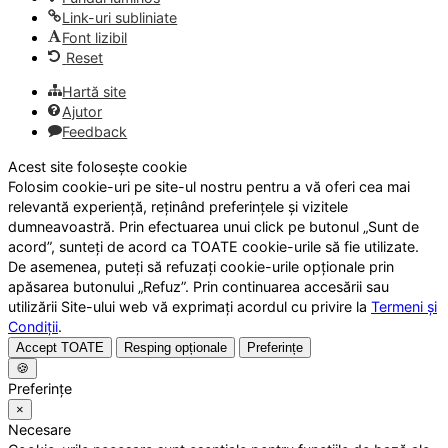
Link-uri subliniate
Font lizibil
Reset
Hartă site
Ajutor
Feedback
Acest site folosește cookie
Folosim cookie-uri pe site-ul nostru pentru a vă oferi cea mai
relevantă experiență, reținând preferințele și vizitele
dumneavoastră. Prin efectuarea unui click pe butonul „Sunt de
acord”, sunteți de acord ca TOATE cookie-urile să fie utilizate.
De asemenea, puteți să refuzați cookie-urile opționale prin
apăsarea butonului „Refuz”. Prin continuarea accesării sau
utilizării Site-ului web vă exprimați acordul cu privire la
Termeni și
Condiții
.
Accept TOATE
Resping opționale
Preferințe
🍪
Preferințe
×
Necesare