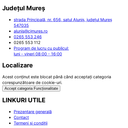
Județul
Mureș
strada Principală, nr. 656, satul Aluniș, județul Mureș
547035
alunis@cjmures.ro
0265 553 246
0265 553 112
Program de lucru cu publicul:
luni - vineri 08:00 - 16:00
Localizare
Acest conținut este blocat până când acceptați categoria
corespunzătoare de cookie-uri.
Accept categoria Funcționalitate
LINKURI UTILE
Prezentare generală
Contact
Termeni și condiții