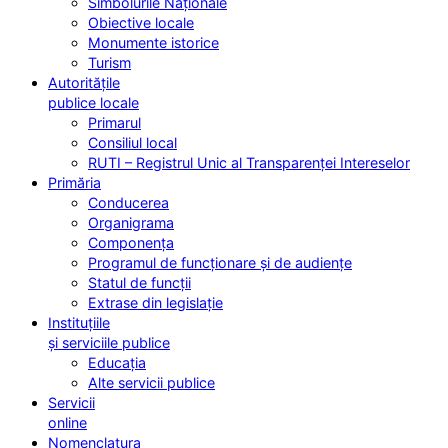
Simbolurile Naționale
Obiective locale
Monumente istorice
Turism
Autoritățile
publice locale
Primarul
Consiliul local
RUTI – Registrul Unic al Transparenței Intereselor
Primăria
Conducerea
Organigrama
Componența
Programul de funcționare și de audiențe
Statul de funcții
Extrase din legislație
Instituțiile
și serviciile publice
Educația
Alte servicii publice
Servicii
online
Nomenclatura