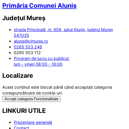
Primăria Comunei Aluniș
Județul
Mureș
strada Principală, nr. 656, satul Aluniș, județul Mureș
547035
alunis@cjmures.ro
0265 553 246
0265 553 112
Program de lucru cu publicul:
luni - vineri 08:00 - 16:00
Localizare
Acest conținut este blocat până când acceptați categoria
corespunzătoare de cookie-uri.
Accept categoria Funcționalitate
LINKURI UTILE
Prezentare generală
Contact