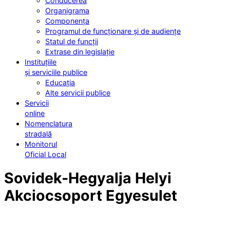
Conducerea
Organigrama
Componența
Programul de funcționare și de audiențe
Statul de funcții
Extrase din legislație
Instituțiile
și serviciile publice
Educația
Alte servicii publice
Servicii
online
Nomenclatura
stradală
Monitorul
Oficial Local
Sovidek-Hegyalja Helyi
Akciocsoport Egyesulet