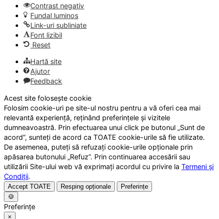
Contrast negativ
Fundal luminos
Link-uri subliniate
Font lizibil
Reset
Hartă site
Ajutor
Feedback
Acest site folosește cookie
Folosim cookie-uri pe site-ul nostru pentru a vă oferi cea mai
relevantă experiență, reținând preferințele și vizitele
dumneavoastră. Prin efectuarea unui click pe butonul „Sunt de
acord”, sunteți de acord ca TOATE cookie-urile să fie utilizate.
De asemenea, puteți să refuzați cookie-urile opționale prin
apăsarea butonului „Refuz”. Prin continuarea accesării sau
utilizării Site-ului web vă exprimați acordul cu privire la
Termeni și
Condiții
.
Accept TOATE
Resping opționale
Preferințe
🍪
Preferințe
×