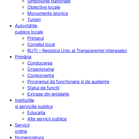
Simbolurile Naționale
Obiective locale
Monumente istorice
Turism
Autoritățile
publice locale
Primarul
Consiliul local
RUTI – Registrul Unic al Transparenței Intereselor
Primăria
Conducerea
Organigrama
Componența
Programul de funcționare și de audiențe
Statul de funcții
Extrase din legislație
Instituțiile
și serviciile publice
Educația
Alte servicii publice
Servicii
online
Nomenclatura