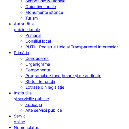
Simbolurile Naționale
Obiective locale
Monumente istorice
Turism
Autoritățile
publice locale
Primarul
Consiliul local
RUTI – Registrul Unic al Transparenței Intereselor
Primăria
Conducerea
Organigrama
Componența
Programul de funcționare și de audiențe
Statul de funcții
Extrase din legislație
Instituțiile
și serviciile publice
Educația
Alte servicii publice
Servicii
online
Nomenclatura