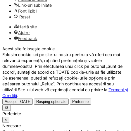
Link-uri subliniate
Font lizibil
Reset
Hartă site
Ajutor
Feedback
Acest site folosește cookie
Folosim cookie-uri pe site-ul nostru pentru a vă oferi cea mai
relevantă experiență, reținând preferințele și vizitele
dumneavoastră. Prin efectuarea unui click pe butonul „Sunt de
acord”, sunteți de acord ca TOATE cookie-urile să fie utilizate.
De asemenea, puteți să refuzați cookie-urile opționale prin
apăsarea butonului „Refuz”. Prin continuarea accesării sau
utilizării Site-ului web vă exprimați acordul cu privire la
Termeni și
Condiții
.
Accept TOATE
Resping opționale
Preferințe
🍪
Preferințe
×
Necesare