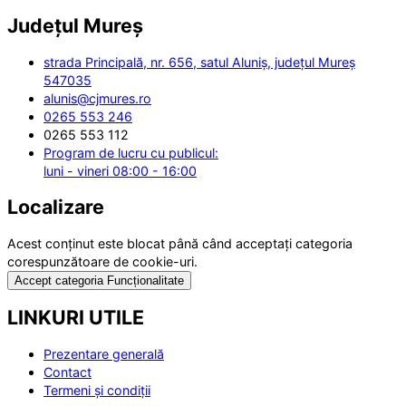
Județul
Mureș
strada Principală, nr. 656, satul Aluniș, județul Mureș
547035
alunis@cjmures.ro
0265 553 246
0265 553 112
Program de lucru cu publicul:
luni - vineri 08:00 - 16:00
Localizare
Acest conținut este blocat până când acceptați categoria
corespunzătoare de cookie-uri.
Accept categoria Funcționalitate
LINKURI UTILE
Prezentare generală
Contact
Termeni și condiții