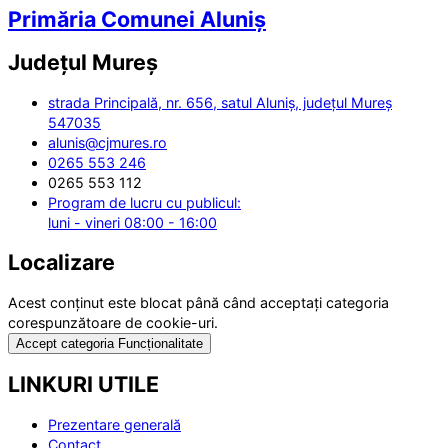
Primăria Comunei Aluniș
Județul
Mureș
strada Principală, nr. 656, satul Aluniș, județul Mureș
547035
alunis@cjmures.ro
0265 553 246
0265 553 112
Program de lucru cu publicul:
luni - vineri 08:00 - 16:00
Localizare
Acest conținut este blocat până când acceptați categoria
corespunzătoare de cookie-uri.
Accept categoria Funcționalitate
LINKURI UTILE
Prezentare generală
Contact