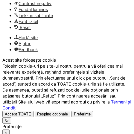
Contrast negativ
Fundal luminos
Link-uri subliniate
Font lizibil
Reset
Hartă site
Ajutor
Feedback
Acest site folosește cookie
Folosim cookie-uri pe site-ul nostru pentru a vă oferi cea mai
relevantă experiență, reținând preferințele și vizitele
dumneavoastră. Prin efectuarea unui click pe butonul „Sunt de
acord”, sunteți de acord ca TOATE cookie-urile să fie utilizate.
De asemenea, puteți să refuzați cookie-urile opționale prin
apăsarea butonului „Refuz”. Prin continuarea accesării sau
utilizării Site-ului web vă exprimați acordul cu privire la
Termeni și
Condiții
.
Accept TOATE
Resping opționale
Preferințe
🍪
Preferințe
×