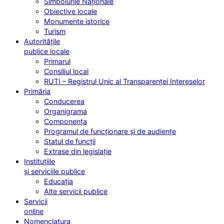
Simbolurile Naționale
Obiective locale
Monumente istorice
Turism
Autoritățile
publice locale
Primarul
Consiliul local
RUTI – Registrul Unic al Transparenței Intereselor
Primăria
Conducerea
Organigrama
Componența
Programul de funcționare și de audiențe
Statul de funcții
Extrase din legislație
Instituțiile
și serviciile publice
Educația
Alte servicii publice
Servicii
online
Nomenclatura