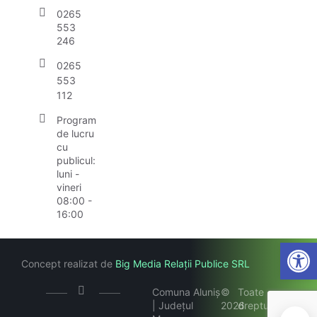
0265
553
246
0265
553
112
Program
de lucru
cu
publicul:
luni -
vineri
08:00 -
16:00
Open
Concept realizat de
Big Media Relații Publice SRL
Comuna Aluniș
©
Toate
| Județul
2026
drepturile