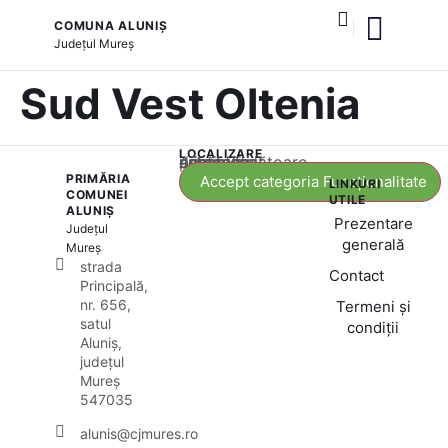
COMUNA ALUNIȘ
Județul
Mureș
și serviciile publice
Sud Vest Oltenia
LOCALIZARE
Acest conținut este blocat până când acceptați categoria corespunzătoare de cookie-uri.
PRIMĂRIA
Accept categoria Funcționalitate
LINKURI
COMUNEI
UTILE
ALUNIȘ
Prezentare
Județul
generală
Mureș
strada
Contact
Principală,
nr. 656,
Termeni și
satul
condiții
Aluniș,
județul
Mureș
547035
alunis@cjmures.ro