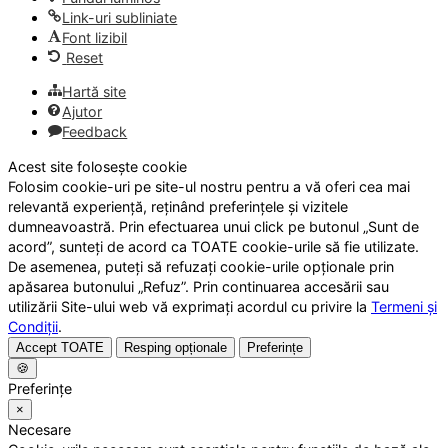
Link-uri subliniate
Font lizibil
Reset
Hartă site
Ajutor
Feedback
Acest site folosește cookie
Folosim cookie-uri pe site-ul nostru pentru a vă oferi cea mai
relevantă experiență, reținând preferințele și vizitele
dumneavoastră. Prin efectuarea unui click pe butonul „Sunt de
acord”, sunteți de acord ca TOATE cookie-urile să fie utilizate.
De asemenea, puteți să refuzați cookie-urile opționale prin
apăsarea butonului „Refuz”. Prin continuarea accesării sau
utilizării Site-ului web vă exprimați acordul cu privire la
Termeni și
Condiții
.
Accept TOATE
Resping opționale
Preferințe
🍪
Preferințe
×
Necesare