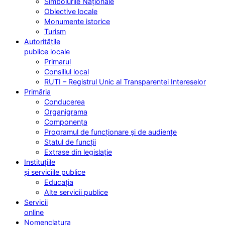
Simbolurile Naționale
Obiective locale
Monumente istorice
Turism
Autoritățile
publice locale
Primarul
Consiliul local
RUTI – Registrul Unic al Transparenței Intereselor
Primăria
Conducerea
Organigrama
Componența
Programul de funcționare și de audiențe
Statul de funcții
Extrase din legislație
Instituțiile
și serviciile publice
Educația
Alte servicii publice
Servicii
online
Nomenclatura