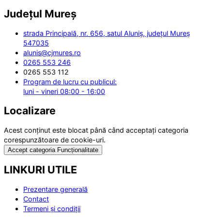
Județul
Mureș
strada Principală, nr. 656, satul Aluniș, județul Mureș
547035
alunis@cjmures.ro
0265 553 246
0265 553 112
Program de lucru cu publicul:
luni - vineri 08:00 - 16:00
Localizare
Acest conținut este blocat până când acceptați categoria
corespunzătoare de cookie-uri.
Accept categoria Funcționalitate
LINKURI UTILE
Prezentare generală
Contact
Termeni și condiții