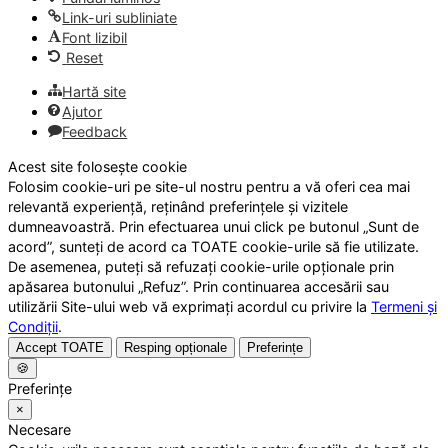
Link-uri subliniate
Font lizibil
Reset
Hartă site
Ajutor
Feedback
Acest site folosește cookie
Folosim cookie-uri pe site-ul nostru pentru a vă oferi cea mai
relevantă experiență, reținând preferințele și vizitele
dumneavoastră. Prin efectuarea unui click pe butonul „Sunt de
acord”, sunteți de acord ca TOATE cookie-urile să fie utilizate.
De asemenea, puteți să refuzați cookie-urile opționale prin
apăsarea butonului „Refuz”. Prin continuarea accesării sau
utilizării Site-ului web vă exprimați acordul cu privire la
Termeni și
Condiții
.
Accept TOATE
Resping opționale
Preferințe
🍪
Preferințe
×
Necesare