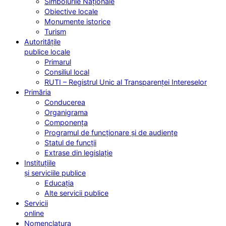
Simbolurile Naționale
Obiective locale
Monumente istorice
Turism
Autoritățile
publice locale
Primarul
Consiliul local
RUTI – Registrul Unic al Transparenței Intereselor
Primăria
Conducerea
Organigrama
Componența
Programul de funcționare și de audiențe
Statul de funcții
Extrase din legislație
Instituțiile
și serviciile publice
Educația
Alte servicii publice
Servicii
online
Nomenclatura