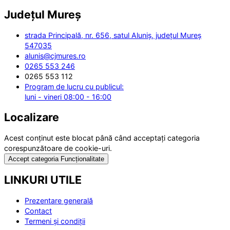
Județul
Mureș
strada Principală, nr. 656, satul Aluniș, județul Mureș
547035
alunis@cjmures.ro
0265 553 246
0265 553 112
Program de lucru cu publicul:
luni - vineri 08:00 - 16:00
Localizare
Acest conținut este blocat până când acceptați categoria
corespunzătoare de cookie-uri.
Accept categoria Funcționalitate
LINKURI UTILE
Prezentare generală
Contact
Termeni și condiții