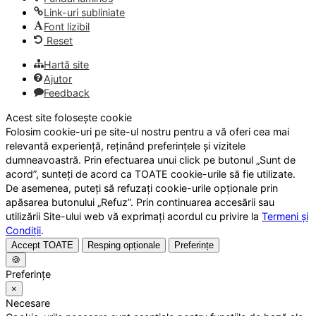
Link-uri subliniate
Font lizibil
Reset
Hartă site
Ajutor
Feedback
Acest site folosește cookie
Folosim cookie-uri pe site-ul nostru pentru a vă oferi cea mai
relevantă experiență, reținând preferințele și vizitele
dumneavoastră. Prin efectuarea unui click pe butonul „Sunt de
acord”, sunteți de acord ca TOATE cookie-urile să fie utilizate.
De asemenea, puteți să refuzați cookie-urile opționale prin
apăsarea butonului „Refuz”. Prin continuarea accesării sau
utilizării Site-ului web vă exprimați acordul cu privire la
Termeni și
Condiții
.
Accept TOATE
Resping opționale
Preferințe
🍪
Preferințe
×
Necesare