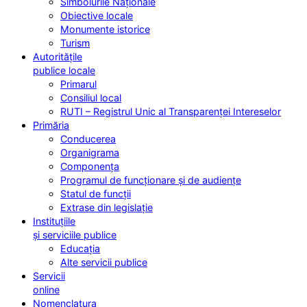
Simbolurile Naționale
Obiective locale
Monumente istorice
Turism
Autoritățile
publice locale
Primarul
Consiliul local
RUTI – Registrul Unic al Transparenței Intereselor
Primăria
Conducerea
Organigrama
Componența
Programul de funcționare și de audiențe
Statul de funcții
Extrase din legislație
Instituțiile
și serviciile publice
Educația
Alte servicii publice
Servicii
online
Nomenclatura