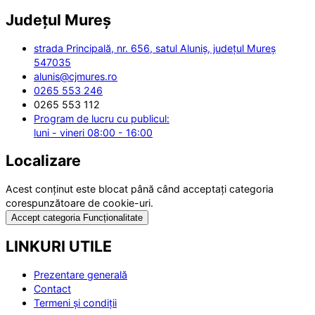
Județul
Mureș
strada Principală, nr. 656, satul Aluniș, județul Mureș
547035
alunis@cjmures.ro
0265 553 246
0265 553 112
Program de lucru cu publicul:
luni - vineri 08:00 - 16:00
Localizare
Acest conținut este blocat până când acceptați categoria
corespunzătoare de cookie-uri.
Accept categoria Funcționalitate
LINKURI UTILE
Prezentare generală
Contact
Termeni și condiții