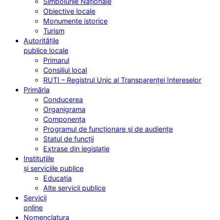
Simbolurile Naționale
Obiective locale
Monumente istorice
Turism
Autoritățile
publice locale
Primarul
Consiliul local
RUTI – Registrul Unic al Transparenței Intereselor
Primăria
Conducerea
Organigrama
Componența
Programul de funcționare și de audiențe
Statul de funcții
Extrase din legislație
Instituțiile
și serviciile publice
Educația
Alte servicii publice
Servicii
online
Nomenclatura