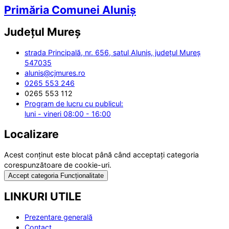
Primăria Comunei Aluniș
Județul
Mureș
strada Principală, nr. 656, satul Aluniș, județul Mureș
547035
alunis@cjmures.ro
0265 553 246
0265 553 112
Program de lucru cu publicul:
luni - vineri 08:00 - 16:00
Localizare
Acest conținut este blocat până când acceptați categoria
corespunzătoare de cookie-uri.
Accept categoria Funcționalitate
LINKURI UTILE
Prezentare generală
Contact