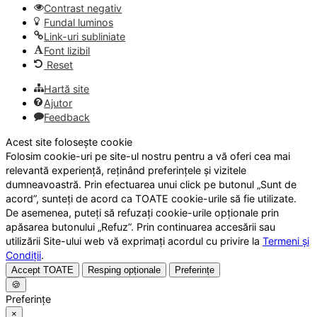
Contrast negativ
Fundal luminos
Link-uri subliniate
Font lizibil
Reset
Hartă site
Ajutor
Feedback
Acest site folosește cookie
Folosim cookie-uri pe site-ul nostru pentru a vă oferi cea mai
relevantă experiență, reținând preferințele și vizitele
dumneavoastră. Prin efectuarea unui click pe butonul „Sunt de
acord”, sunteți de acord ca TOATE cookie-urile să fie utilizate.
De asemenea, puteți să refuzați cookie-urile opționale prin
apăsarea butonului „Refuz”. Prin continuarea accesării sau
utilizării Site-ului web vă exprimați acordul cu privire la
Termeni și
Condiții
.
Accept TOATE
Resping opționale
Preferințe
🍪
Preferințe
×