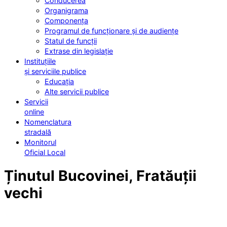
Conducerea
Organigrama
Componența
Programul de funcționare și de audiențe
Statul de funcții
Extrase din legislație
Instituțiile
și serviciile publice
Educația
Alte servicii publice
Servicii
online
Nomenclatura
stradală
Monitorul
Oficial Local
Ținutul Bucovinei, Fratăuții
vechi