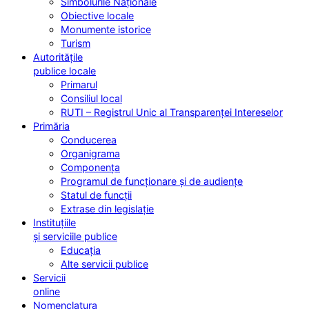
Simbolurile Naționale
Obiective locale
Monumente istorice
Turism
Autoritățile
publice locale
Primarul
Consiliul local
RUTI – Registrul Unic al Transparenței Intereselor
Primăria
Conducerea
Organigrama
Componența
Programul de funcționare și de audiențe
Statul de funcții
Extrase din legislație
Instituțiile
și serviciile publice
Educația
Alte servicii publice
Servicii
online
Nomenclatura