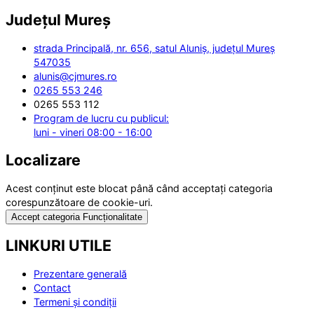
Județul
Mureș
strada Principală, nr. 656, satul Aluniș, județul Mureș
547035
alunis@cjmures.ro
0265 553 246
0265 553 112
Program de lucru cu publicul:
luni - vineri 08:00 - 16:00
Localizare
Acest conținut este blocat până când acceptați categoria
corespunzătoare de cookie-uri.
Accept categoria Funcționalitate
LINKURI UTILE
Prezentare generală
Contact
Termeni și condiții