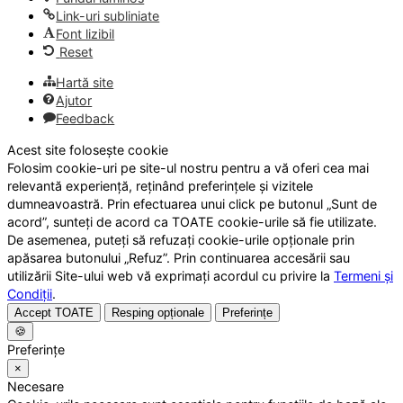
Link-uri subliniate
Font lizibil
Reset
Hartă site
Ajutor
Feedback
Acest site folosește cookie
Folosim cookie-uri pe site-ul nostru pentru a vă oferi cea mai
relevantă experiență, reținând preferințele și vizitele
dumneavoastră. Prin efectuarea unui click pe butonul „Sunt de
acord”, sunteți de acord ca TOATE cookie-urile să fie utilizate.
De asemenea, puteți să refuzați cookie-urile opționale prin
apăsarea butonului „Refuz”. Prin continuarea accesării sau
utilizării Site-ului web vă exprimați acordul cu privire la
Termeni și
Condiții
.
Accept TOATE
Resping opționale
Preferințe
🍪
Preferințe
×
Necesare