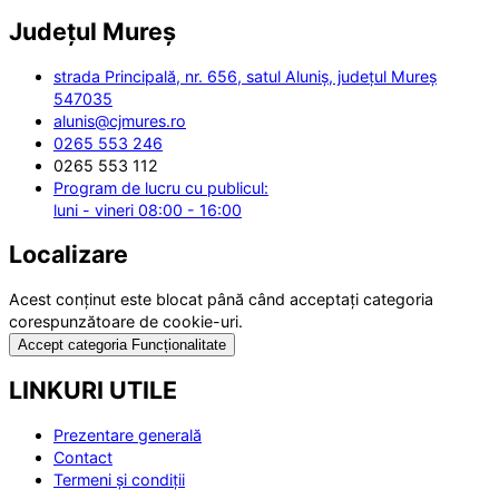
Județul
Mureș
strada Principală, nr. 656, satul Aluniș, județul Mureș
547035
alunis@cjmures.ro
0265 553 246
0265 553 112
Program de lucru cu publicul:
luni - vineri 08:00 - 16:00
Localizare
Acest conținut este blocat până când acceptați categoria
corespunzătoare de cookie-uri.
Accept categoria Funcționalitate
LINKURI UTILE
Prezentare generală
Contact
Termeni și condiții