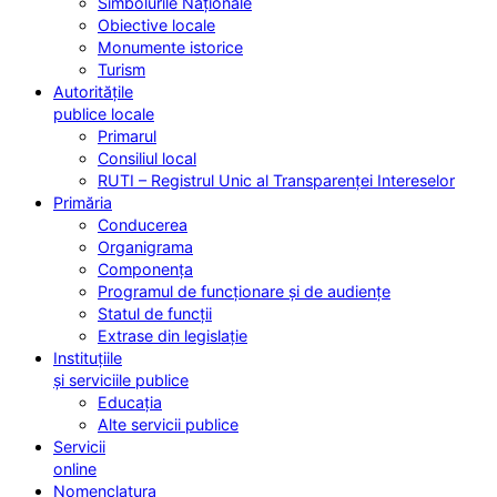
Simbolurile Naționale
Obiective locale
Monumente istorice
Turism
Autoritățile
publice locale
Primarul
Consiliul local
RUTI – Registrul Unic al Transparenței Intereselor
Primăria
Conducerea
Organigrama
Componența
Programul de funcționare și de audiențe
Statul de funcții
Extrase din legislație
Instituțiile
și serviciile publice
Educația
Alte servicii publice
Servicii
online
Nomenclatura