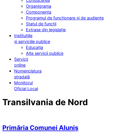
Conducerea
Organigrama
Componența
Programul de funcționare și de audiențe
Statul de funcții
Extrase din legislație
Instituțiile
și serviciile publice
Educația
Alte servicii publice
Servicii
online
Nomenclatura
stradală
Monitorul
Oficial Local
Transilvania de Nord
Primăria Comunei Aluniș