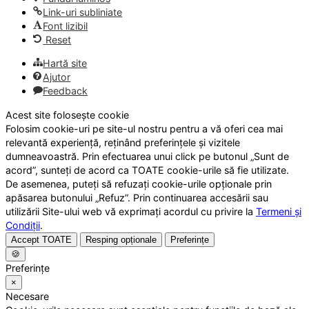
Link-uri subliniate
Font lizibil
Reset
Hartă site
Ajutor
Feedback
Acest site folosește cookie
Folosim cookie-uri pe site-ul nostru pentru a vă oferi cea mai
relevantă experiență, reținând preferințele și vizitele
dumneavoastră. Prin efectuarea unui click pe butonul „Sunt de
acord”, sunteți de acord ca TOATE cookie-urile să fie utilizate.
De asemenea, puteți să refuzați cookie-urile opționale prin
apăsarea butonului „Refuz”. Prin continuarea accesării sau
utilizării Site-ului web vă exprimați acordul cu privire la
Termeni și
Condiții
.
Accept TOATE
Resping opționale
Preferințe
🍪
Preferințe
×
Necesare