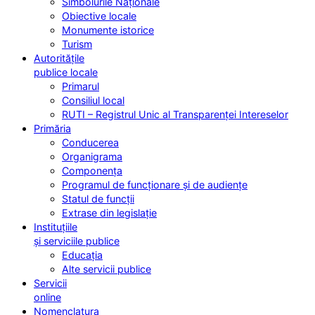
Simbolurile Naționale
Obiective locale
Monumente istorice
Turism
Autoritățile
publice locale
Primarul
Consiliul local
RUTI – Registrul Unic al Transparenței Intereselor
Primăria
Conducerea
Organigrama
Componența
Programul de funcționare și de audiențe
Statul de funcții
Extrase din legislație
Instituțiile
și serviciile publice
Educația
Alte servicii publice
Servicii
online
Nomenclatura