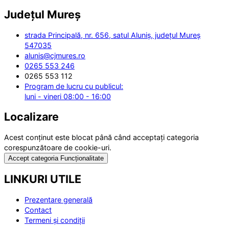
Județul
Mureș
strada Principală, nr. 656, satul Aluniș, județul Mureș
547035
alunis@cjmures.ro
0265 553 246
0265 553 112
Program de lucru cu publicul:
luni - vineri 08:00 - 16:00
Localizare
Acest conținut este blocat până când acceptați categoria
corespunzătoare de cookie-uri.
Accept categoria Funcționalitate
LINKURI UTILE
Prezentare generală
Contact
Termeni și condiții