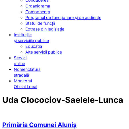
Conducerea
Organigrama
Componența
Programul de funcționare și de audiențe
Statul de funcții
Extrase din legislație
Instituțiile
și serviciile publice
Educația
Alte servicii publice
Servicii
online
Nomenclatura
stradală
Monitorul
Oficial Local
Uda Clocociov-Saelele-Lunca
Primăria Comunei Aluniș