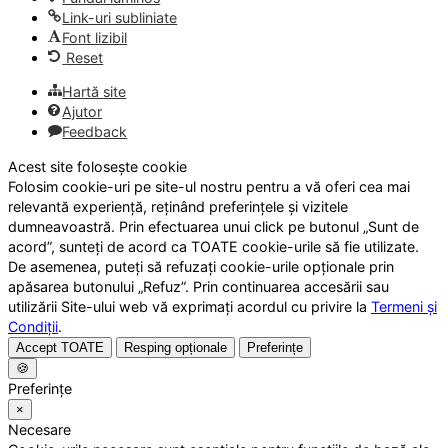
Link-uri subliniate
Font lizibil
Reset
Hartă site
Ajutor
Feedback
Acest site folosește cookie
Folosim cookie-uri pe site-ul nostru pentru a vă oferi cea mai
relevantă experiență, reținând preferințele și vizitele
dumneavoastră. Prin efectuarea unui click pe butonul „Sunt de
acord”, sunteți de acord ca TOATE cookie-urile să fie utilizate.
De asemenea, puteți să refuzați cookie-urile opționale prin
apăsarea butonului „Refuz”. Prin continuarea accesării sau
utilizării Site-ului web vă exprimați acordul cu privire la
Termeni și
Condiții
.
Accept TOATE
Resping opționale
Preferințe
🍪
Preferințe
×
Necesare