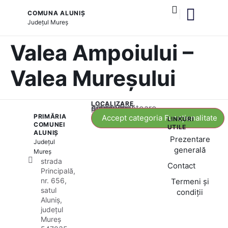
COMUNA ALUNIȘ
Județul
Mureș
și serviciile publice
Valea Ampoiului –
Valea Mureșului
LOCALIZARE
Acest conținut este blocat până când acceptați categoria corespunzătoare de cookie-uri.
PRIMĂRIA
Accept categoria Funcționalitate
LINKURI
COMUNEI
UTILE
ALUNIȘ
Prezentare
Județul
generală
Mureș
strada
Contact
Principală,
nr. 656,
Termeni și
satul
condiții
Aluniș,
județul
Mureș