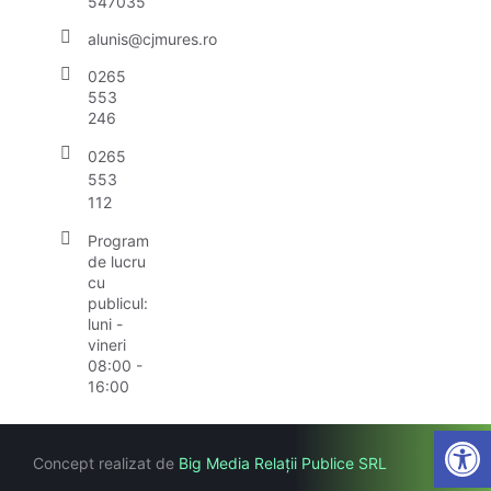
547035
alunis@cjmures.ro
0265
553
246
0265
553
112
Program
de lucru
cu
publicul:
luni -
vineri
08:00 -
16:00
Open
Concept realizat de
Big Media Relații Publice SRL