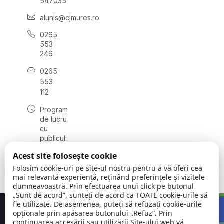
547035
alunis@cjmures.ro
0265
553
246
0265
553
112
Program
de lucru
cu
publicul:
luni -
Acest site folosește cookie
vineri
08:00 -
Folosim cookie-uri pe site-ul nostru pentru a vă oferi cea
16:00
mai relevantă experiență, reținând preferințele și vizitele
dumneavoastră. Prin efectuarea unui click pe butonul
„Sunt de acord”, sunteți de acord ca TOATE cookie-urile să
Open 
fie utilizate. De asemenea, puteți să refuzați cookie-urile
Concept realizat de
Big Media Relații Publice SRL
opționale prin apăsarea butonului „Refuz”. Prin
continuarea accesării sau utilizării Site-ului web vă