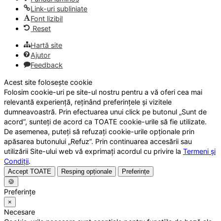
Link-uri subliniate
Font lizibil
Reset
Hartă site
Ajutor
Feedback
Acest site folosește cookie
Folosim cookie-uri pe site-ul nostru pentru a vă oferi cea mai
relevantă experiență, reținând preferințele și vizitele
dumneavoastră. Prin efectuarea unui click pe butonul „Sunt de
acord”, sunteți de acord ca TOATE cookie-urile să fie utilizate.
De asemenea, puteți să refuzați cookie-urile opționale prin
apăsarea butonului „Refuz”. Prin continuarea accesării sau
utilizării Site-ului web vă exprimați acordul cu privire la
Termeni și
Condiții
.
Accept TOATE
Resping opționale
Preferințe
🍪
Preferințe
×
Necesare