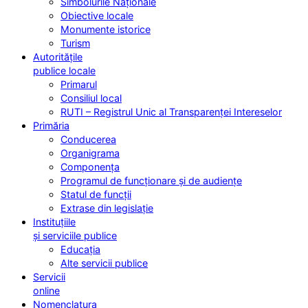
Simbolurile Naționale
Obiective locale
Monumente istorice
Turism
Autoritățile
publice locale
Primarul
Consiliul local
RUTI – Registrul Unic al Transparenței Intereselor
Primăria
Conducerea
Organigrama
Componența
Programul de funcționare și de audiențe
Statul de funcții
Extrase din legislație
Instituțiile
și serviciile publice
Educația
Alte servicii publice
Servicii
online
Nomenclatura