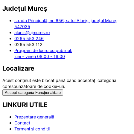
Județul
Mureș
strada Principală, nr. 656, satul Aluniș, județul Mureș
547035
alunis@cjmures.ro
0265 553 246
0265 553 112
Program de lucru cu publicul:
luni - vineri 08:00 - 16:00
Localizare
Acest conținut este blocat până când acceptați categoria
corespunzătoare de cookie-uri.
Accept categoria Funcționalitate
LINKURI UTILE
Prezentare generală
Contact
Termeni și condiții