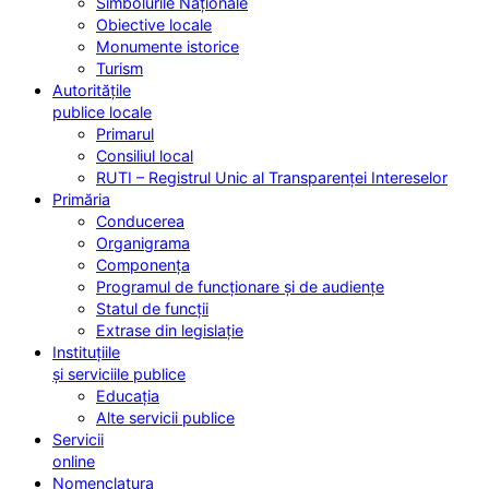
Simbolurile Naționale
Obiective locale
Monumente istorice
Turism
Autoritățile
publice locale
Primarul
Consiliul local
RUTI – Registrul Unic al Transparenței Intereselor
Primăria
Conducerea
Organigrama
Componența
Programul de funcționare și de audiențe
Statul de funcții
Extrase din legislație
Instituțiile
și serviciile publice
Educația
Alte servicii publice
Servicii
online
Nomenclatura