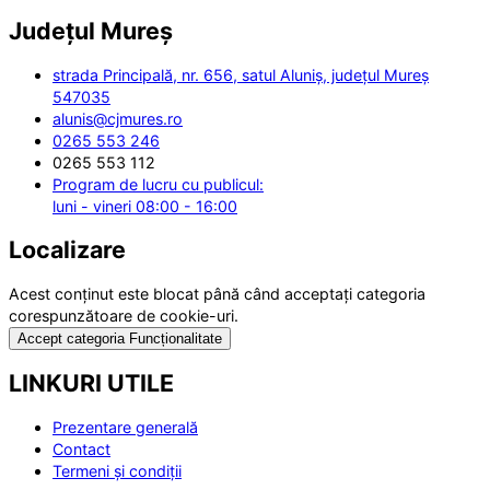
Județul
Mureș
strada Principală, nr. 656, satul Aluniș, județul Mureș
547035
alunis@cjmures.ro
0265 553 246
0265 553 112
Program de lucru cu publicul:
luni - vineri 08:00 - 16:00
Localizare
Acest conținut este blocat până când acceptați categoria
corespunzătoare de cookie-uri.
Accept categoria Funcționalitate
LINKURI UTILE
Prezentare generală
Contact
Termeni și condiții