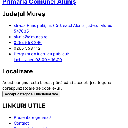
Primăria Comunei Aluniș
Județul
Mureș
strada Principală, nr. 656, satul Aluniș, județul Mureș
547035
alunis@cjmures.ro
0265 553 246
0265 553 112
Program de lucru cu publicul:
luni - vineri 08:00 - 16:00
Localizare
Acest conținut este blocat până când acceptați categoria
corespunzătoare de cookie-uri.
Accept categoria Funcționalitate
LINKURI UTILE
Prezentare generală
Contact