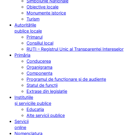
Simbolurile Naționale
Obiective locale
Monumente istorice
Turism
Autoritățile
publice locale
Primarul
Consiliul local
RUTI – Registrul Unic al Transparenței Intereselor
Primăria
Conducerea
Organigrama
Componența
Programul de funcționare și de audiențe
Statul de funcții
Extrase din legislație
Instituțiile
și serviciile publice
Educația
Alte servicii publice
Servicii
online
Nomenclatura