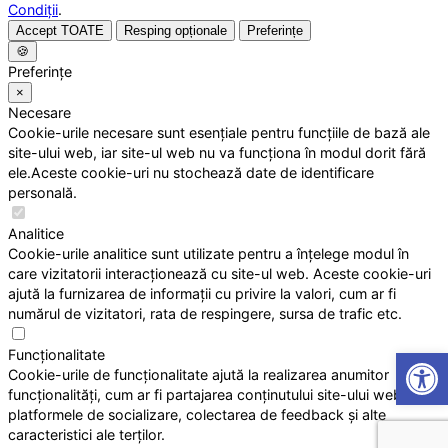
Condiții
.
Accept TOATE
Resping opționale
Preferințe
🍪
Preferințe
×
Necesare
Cookie-urile necesare sunt esențiale pentru funcțiile de bază ale
site-ului web, iar site-ul web nu va funcționa în modul dorit fără
ele.Aceste cookie-uri nu stochează date de identificare
personală.
Analitice
Cookie-urile analitice sunt utilizate pentru a înțelege modul în
care vizitatorii interacționează cu site-ul web. Aceste cookie-uri
ajută la furnizarea de informații cu privire la valori, cum ar fi
numărul de vizitatori, rata de respingere, sursa de trafic etc.
Open
Funcționalitate
Cookie-urile de funcționalitate ajută la realizarea anumitor
funcționalități, cum ar fi partajarea conținutului site-ului web pe
platformele de socializare, colectarea de feedback și alte
caracteristici ale terților.